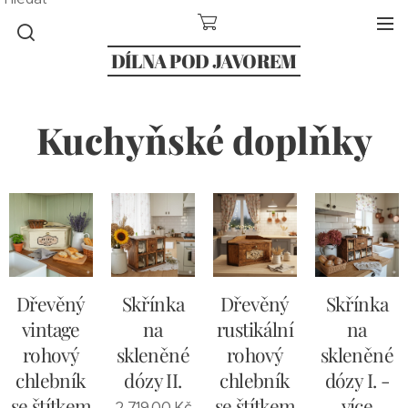
DÍLNA POD JAVOREM
Kuchyňské doplňky
Dřevěný
Skřínka
Dřevěný
Skřínka
vintage
na
rustikální
na
rohový
skleněné
rohový
skleněné
chlebník
dózy II.
chlebník
dózy I. -
se štítkem
se štítkem
více
2 719,00
Kč