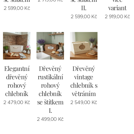
II.
variant
2 599,00
Kč
2 599,00
Kč
2 919,00
Kč
Elegantní
Dřevěný
Dřevěný
dřevěný
rustikální
vintage
rohový
rohový
chlebník s
chlebník
chlebník
větráním
se štítkem
2 479,00
Kč
2 549,00
Kč
I.
2 499,00
Kč