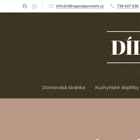
info@dilnapodjavorem.cz
739 437 636
DÍ
Domovská stránka
Kuchyňské doplňky