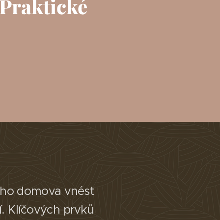
 Praktické
vého domova vnést
í. Klíčových prvků