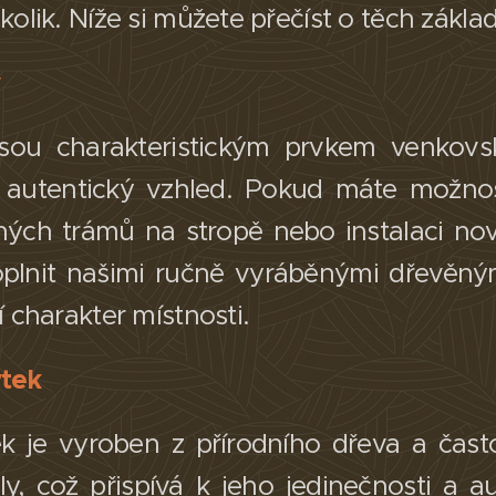
kolik. Níže si můžete přečíst o těch zákla
y
sou charakteristickým prvkem venkovsk
 autentický vzhled. Pokud máte možnost
ěných trámů na stropě nebo instalaci no
lnit našimi ručně vyráběnými dřevěným
í charakter místnosti.​
ytek
ek je vyroben z přírodního dřeva a čas
y, což přispívá k jeho jedinečnosti a a