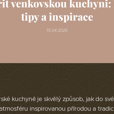
řit venkovskou kuchyni:
tipy a inspirace
15.04.2025
ské kuchyně je skvělý způsob, jak do s
atmosféru inspirovanou přírodou a tradic