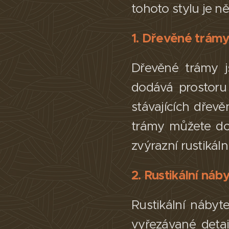
tohoto stylu je ně
1. Dřevěné trám
Dřevěné trámy j
dodává prostoru
stávajících dřev
trámy můžete dop
zvýrazní rustikáln
2. Rustikální náb
Rustikální nábyt
vyřezávané detail