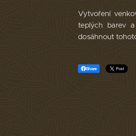
Vytvoření venko
teplých barev 
dosáhnout tohoto
Share