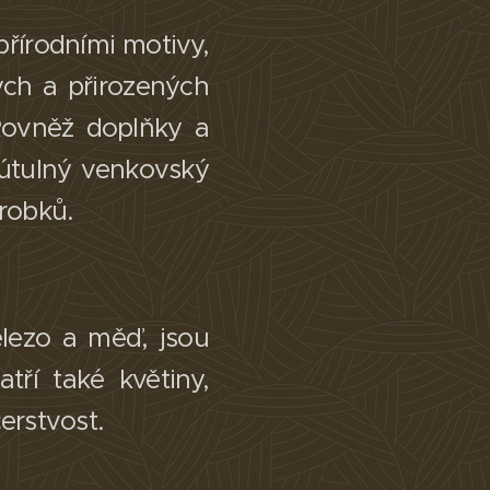
 přírodními motivy,
ých a přirozených
 Rovněž doplňky a
 útulný venkovský
robků.
elezo a měď, jsou
tří také květiny,
čerstvost.