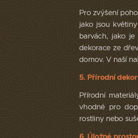
Pro zvýšení pohodl
jako jsou květin
barvách, jako je
dekorace ze dřev
domov. V naší na
5. Přírodní deko
Přírodní materiá
vhodné pro dopln
rostliny nebo suš
6. Úložné prosto