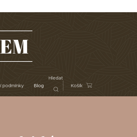
REM
Hledat
í podmínky
Blog
Košík