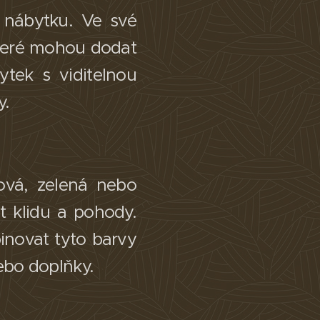
o nábytku. Ve své
které mohou dodat
ytek s viditelnou
 ​
ová, zelená nebo
t klidu a pohody.
novat tyto barvy
ebo doplňky. ​