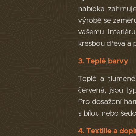
nabídka zahrnuje
výrobě se zaměřu
vašemu interiéru
kresbou dřeva a pa
3. Teplé barvy
Teplé a tlumené
červená, jsou ty
Pro dosažení ha
s bílou nebo šedou
4. Textilie a dop