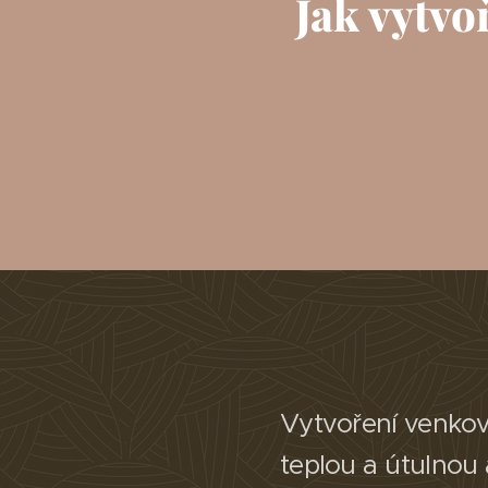
Jak vytvo
Vytvoření venkov
teplou a útulnou 