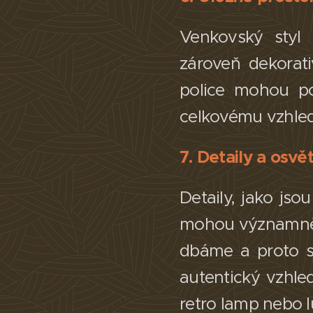
Venkovský styl 
zároveň dekorat
police mohou po
celkovému vzhledu
7. Detaily a osvět
Detaily, jako jso
mohou významně o
dbáme a proto se
autentický vzhle
retro lamp nebo lu