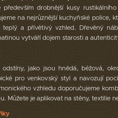
 především drobnější kusy rustikálníh
jeme na nejrůznější kuchyňské police, 
 teplý a přívětivý vzhled. Dřevěný náb
tinou vytváří dojem starosti a autenticity.
 odstíny, jako jsou hnědá, béžová, okr
pické pro venkovský styl a navozují poci
rmonického vzhledu doporučujeme kombi
. Můžete je aplikovat na stěny, textilie n
lňky