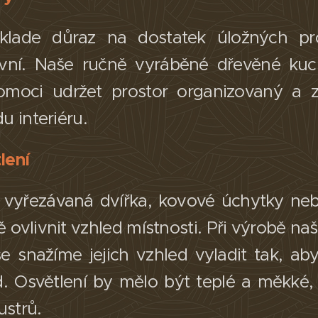
klade důraz na dostatek úložných pro
ivní. Naše ručně vyráběné dřevěné kuc
moci udržet prostor organizovaný a z
 interiéru.​
lení
u vyřezávaná dvířka, kovové úchytky nebo 
vlivnit vzhled místnosti. Při výrobě naš
 snažíme jejich vzhled vyladit tak, ab
d. Osvětlení by mělo být teplé a měkké,
strů.​