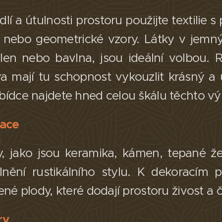
í a útulnosti prostoru použijte textilie s
y nebo geometrické vzory. Látky v jemn
 len nebo bavlna, jsou ideální volbou.
a mají tu schopnost vykouzlit krásný a
bídce najdete hned celou škálu těchto vý
race
ly, jako jsou keramika, kámen, tepané ž
ění rustikálního stylu. K dekoracím pa
ené plody, které dodají prostoru živost a 
ry