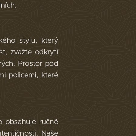
dních.
ého stylu, který
, zvažte odkrytí
vých. Prostor pod
i policemi, které
to obsahuje ručně
utentičnosti. Naše