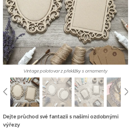
Dřevěné ozdobné rámečky k vymalování a tvoření
Vintage polotovar z překližky s ornamenty
Dřevěný rámeček k dotvoření
Dejte průchod své fantazii s našimi ozdobnými
výřezy