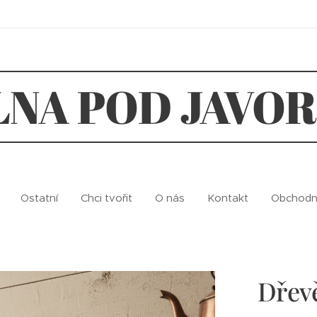
LNA POD JAVO
Ostatní
Chci tvořit
O nás
Kontakt
Obchodn
Dřevě