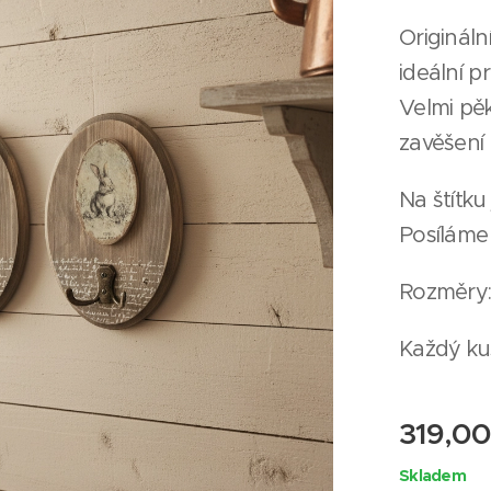
Origináln
ideální 
Velmi pě
zavěšení
Na štítku
Posíláme
Rozměry:
Každý kus
319,0
Skladem