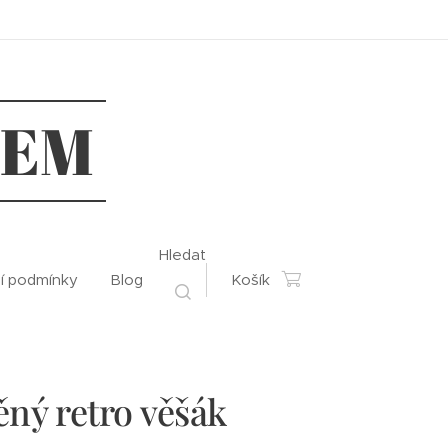
REM
Hledat
í podmínky
Blog
Košík
ný retro věšák