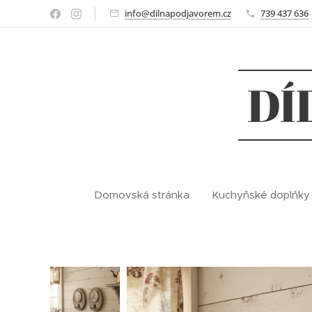
info@dilnapodjavorem.cz
739 437 636
DÍ
Domovská stránka
Kuchyňské doplňky