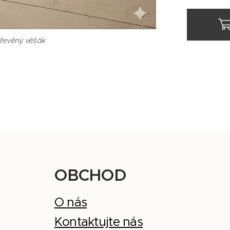
 vintage věšák
dřevěný věšák
OBCHOD
O
nás
Kontaktujte nás