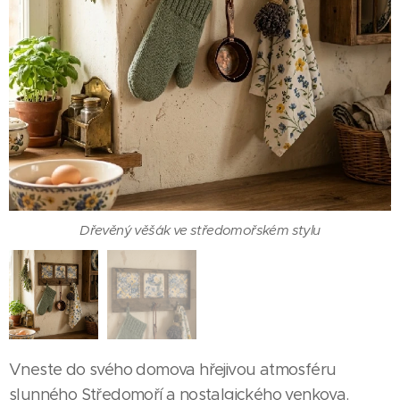
Rustikální venkovský věšák
Dřevěný věšák ve středomořském stylu
Vneste do svého domova hřejivou atmosféru
slunného Středomoří a nostalgického venkova.