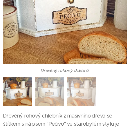
Dřevěný rohový chlebník
Vintage rohový chlebník
Dřevěný rohový chlebník z masivního dřeva se
štítkem s nápisem "Pečivo" ve starobylém stylu je