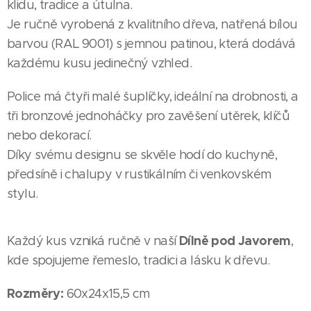
klidu, tradice a útulna.
Je ručně vyrobená z kvalitního dřeva, natřená bílou
barvou (RAL 9001) s jemnou patinou, která dodává
každému kusu jedinečný vzhled.
Police má čtyři malé šuplíčky, ideální na drobnosti, a
tři bronzové jednoháčky pro zavěšení utěrek, klíčů
nebo dekorací.
Díky svému designu se skvěle hodí do kuchyně,
předsíně i chalupy v rustikálním či venkovském
stylu.
Dílně pod Javorem
Každý kus vzniká ručně v naší
,
kde spojujeme řemeslo, tradici a lásku k dřevu.
Rozměry:
60x24x15,5 cm