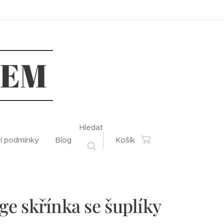
REM
Hledat
í podmínky
Blog
Košík
ge skřínka se šuplíky