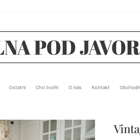
LNA POD JAVO
Ostatní
Chci tvořit
O nás
Kontakt
Obchodn
Vinta