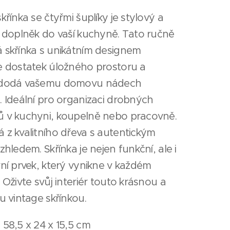
křínka se čtyřmi šuplíky je stylový a
ý doplněk do vaší kuchyně. Tato ručně
 skřínka s unikátním designem
e dostatek úložného prostoru a
 dodá vašemu domovu nádech
 Ideální pro organizaci drobných
 v kuchyni, koupelně nebo pracovně.
 z kvalitního dřeva s autentickým
zhledem. Skřínka je nejen funkční, ale i
ní prvek, který vynikne v každém
 Oživte svůj interiér touto krásnou a
u vintage skřínkou.
 58,5 x 24 x 15,5 cm