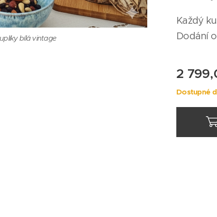
Každý kus
Dodání o
uplíky bílá vintage
 kuchyňskou linku
2 799
Dostupné d