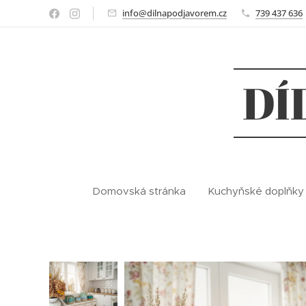
info@dilnapodjavorem.cz
739 437 636
DÍ
Domovská stránka
Kuchyňské doplňky