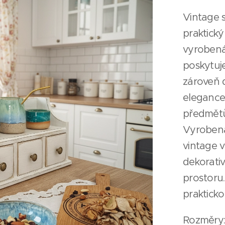
Vintage s
praktick
vyrobená
poskytuj
zároveň
elegance.
předmětů
Vyrobená
vintage v
dekorativ
prostoru.
prakticko
Rozměry: